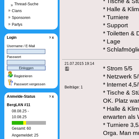
* Tische & St
Thread-Suche
* Halle & Kli
Clans
* Turniere
Sponsoren
* Support
Partys
* Toiletten &
Login
?
X
* Lage
Username / E-Mail
* Schlafmögli
Passwort
21.07.2015 19:14
* Strom 5/5
* Netzwerk 5/
Registrieren
* Internet 4,
Passwort vergessen
Beiträge:
1
* Tische & St
Anmelde-Status
?
X
OK. Platz wa
BergLAN #11
* Halle & Kli
08.08.25 -
erwarten als 
10.08.25
* Turniere 3,
Gesamt: 60
Orga. Man mu
Angemeldet: 25