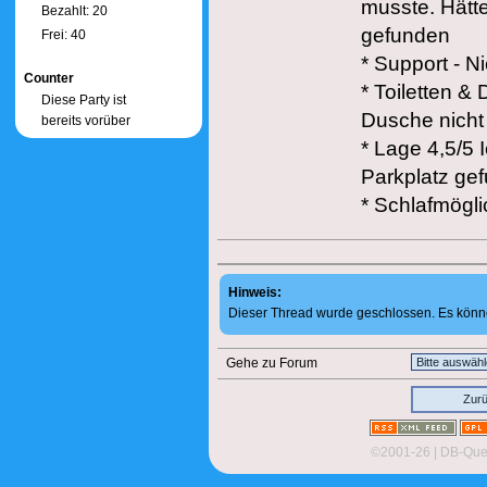
musste. Hätt
Bezahlt: 20
gefunden
Frei: 40
* Support - Ni
Counter
* Toiletten &
Diese Party ist
Dusche nicht
bereits vorüber
* Lage 4,5/5 
Parkplatz gef
* Schlafmögli
Hinweis:
Dieser Thread wurde geschlossen. Es könn
Gehe zu Forum
Zur
©2001-26
| DB-Quer