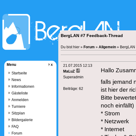
BergLAN #7 Feedback-Thread
Du bist hier »
Forum
»
Allgemein
» BergLAN 
Menu
?
X
21.07.2015 12:13
Hallo Zusam
MaLuZ
Startseite
Superadmin
News
falls jemand
Informationen
Beiträge:
62
ist hier der ri
Gästeliste
Bitte bewerte
Anmelden
noch einfällt)
Turniere
* Strom
Sitzplan
Bildergalerie
* Netzwerk
FAQ
* Internet
Forum