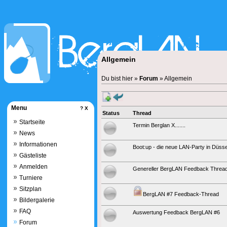
Allgemein
Du bist hier »
Forum
» Allgemein
Menu
?
X
Status
Thread
Startseite
Termin Berglan X.......
News
Informationen
Boot:up - die neue LAN-Party in Düsse
Gästeliste
Anmelden
Genereller BergLAN Feedback Threa
Turniere
Sitzplan
BergLAN #7 Feedback-Thread
Bildergalerie
FAQ
Auswertung Feedback BergLAN #6
Forum