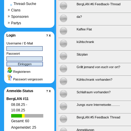
Thread-Suche
BergLAN #6 Feedback-Thread
Clans
Sponsoren
da?
Partys
Kaffee Flat
Login
?
X
kühlschrank
Username / E-Mail
Passwort
Sitzplan
Grillt jemand von euch vor ort?
Registrieren
Passwort vergessen
Kühlschrank vorhanden?
Anmelde-Status
?
X
Schlafraum vorhanden?
BergLAN #11
08.08.25 -
Jungs eure Internetseite..........
10.08.25
BergLAN #5 Feedback Thread
Gesamt: 60
Angemeldet: 25
Anmeldungn