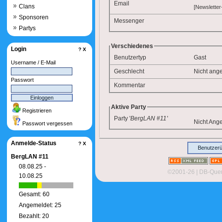
Email
Clans
[Newsletter
Sponsoren
Messenger
Partys
Verschiedenes
Login
?
X
Benutzertyp
Gast
Username / E-Mail
Geschlecht
Nicht ang
Passwort
Kommentar
Aktive Party
Registrieren
Party '
BergLAN #11
'
Nicht Ang
Passwort vergessen
Anmelde-Status
?
X
Benutzerü
BergLAN #11
08.08.25 -
©2001-26
| DB-Quer
10.08.25
Gesamt: 60
Angemeldet: 25
Bezahlt: 20