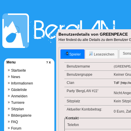
Benutzerdetails von GREENPEACE
Hier findest du alle Details zu dem Benut
Sons
Spieler
Lesezeichen
Menu
?
X
Benutzername
(GREENPEA
Startseite
Benutzergruppe
Keiner Gr
News
Clan
TdF
[
http:/
Informationen
Gästeliste
Party '
BergLAN #11
'
Nicht Ang
Anmelden
Sitzplatz
Kein Sitzpl
Turniere
Sitzplan
Aktueller Kontobetrag:
0 Euro, Z
Bildergalerie
Kontakt
FAQ
Telefon
Forum