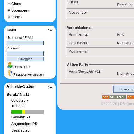
Email
Clans
[Newsletter
Sponsoren
Messenger
Partys
Verschiedenes
Login
?
X
Benutzertyp
Gast
Username / E-Mail
Geschlecht
Nicht ang
Passwort
Kommentar
Aktive Party
Registrieren
Party '
BergLAN #11
'
Nicht Ang
Passwort vergessen
Anmelde-Status
?
X
Benutzerü
BergLAN #11
08.08.25 -
©2001-26
| DB-Quer
10.08.25
Gesamt: 60
Angemeldet: 25
Bezahlt: 20