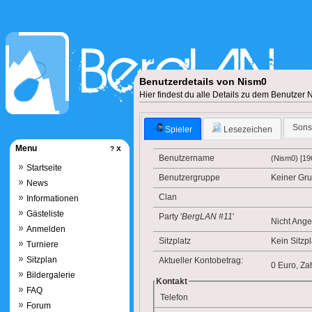
Benutzerdetails von Nism0
Hier findest du alle Details zu dem Benutzer
Sons
Spieler
Lesezeichen
Menu
?
X
Benutzername
(Nism0) [19
Startseite
Benutzergruppe
Keiner Gr
News
Clan
Informationen
Gästeliste
Party '
BergLAN #11
'
Nicht Ang
Anmelden
Sitzplatz
Kein Sitzpl
Turniere
Sitzplan
Aktueller Kontobetrag:
0 Euro, Z
Bildergalerie
Kontakt
FAQ
Telefon
Forum