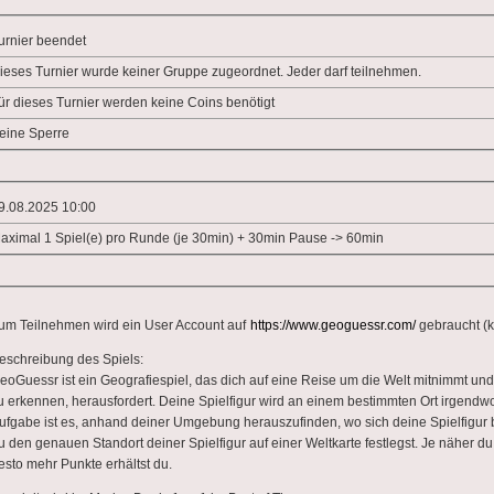
urnier beendet
ieses Turnier wurde keiner Gruppe zugeordnet. Jeder darf teilnehmen.
ür dieses Turnier werden keine Coins benötigt
eine Sperre
9.08.2025 10:00
aximal 1 Spiel(e) pro Runde (je 30min) + 30min Pause -> 60min
um Teilnehmen wird ein User Account auf
https://www.geoguessr.com/
gebraucht (k
eschreibung des Spiels:
eoGuessr ist ein Geografiespiel, das dich auf eine Reise um die Welt mitnimmt u
u erkennen, herausfordert. Deine Spielfigur wird an einem bestimmten Ort irgendwo 
ufgabe ist es, anhand deiner Umgebung herauszufinden, wo sich deine Spielfigur b
u den genauen Standort deiner Spielfigur auf einer Weltkarte festlegst. Je näher
esto mehr Punkte erhältst du.