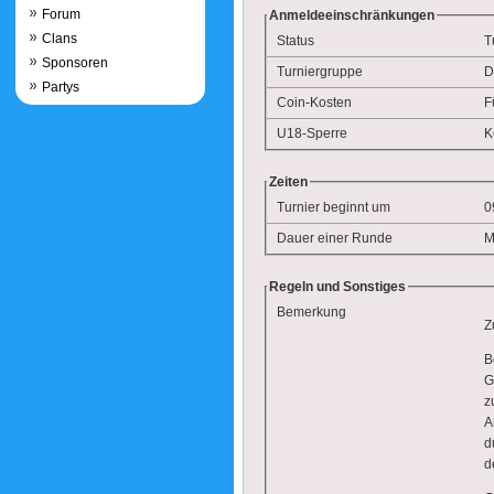
Forum
Anmeldeeinschränkungen
Clans
Status
T
Sponsoren
Turniergruppe
D
Partys
Coin-Kosten
F
U18-Sperre
K
Zeiten
Turnier beginnt um
0
Dauer einer Runde
M
Regeln und Sonstiges
Bemerkung
Z
B
G
z
A
d
d