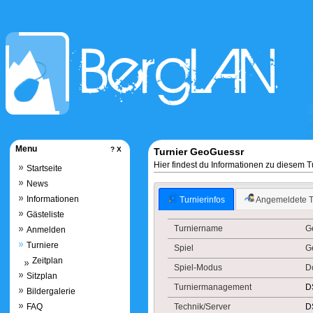
Menu
?
X
Turnier GeoGuessr
Hier findest du Informationen zu diesem 
Startseite
News
Informationen
Turnierinfos
Angemeldete 
Gästeliste
Turniername
G
Anmelden
Turniere
Spiel
G
Zeitplan
Spiel-Modus
D
Sitzplan
Turniermanagement
D
Bildergalerie
Technik/Server
D
FAQ