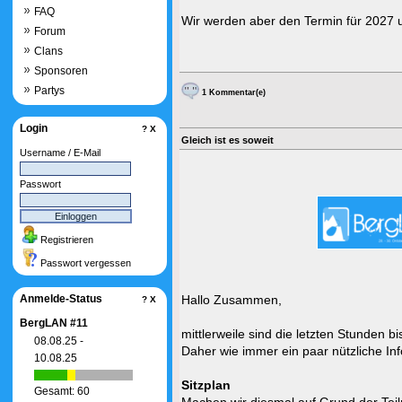
FAQ
Wir werden aber den Termin für 2027 um
Forum
Clans
Sponsoren
Partys
1 Kommentar(e)
Login
?
X
Gleich ist es soweit
Username / E-Mail
Passwort
Registrieren
Passwort vergessen
Anmelde-Status
Hallo Zusammen,
?
X
BergLAN #11
mittlerweile sind die letzten Stunden 
08.08.25 -
Daher wie immer ein paar nützliche Inf
10.08.25
Sitzplan
Gesamt: 60