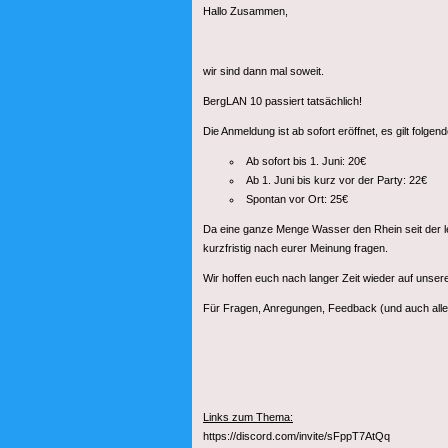
Hallo Zusammen,
wir sind dann mal soweit.
BergLAN 10 passiert tatsächlich!
Die Anmeldung ist ab sofort eröffnet, es gilt folgend
Ab sofort bis 1. Juni: 20€
Ab 1. Juni bis kurz vor der Party: 22€
Spontan vor Ort: 25€
Da eine ganze Menge Wasser den Rhein seit der le
kurzfristig nach eurer Meinung fragen.
Wir hoffen euch nach langer Zeit wieder auf unse
Für Fragen, Anregungen, Feedback (und auch alle
Links zum Thema:
https://discord.com/invite/sFppT7AtQq