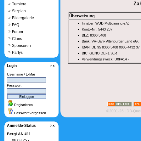
Za
Turniere
Sitzplan
Überweisung
Bildergalerie
Inhaber: WUD Multigaming e.V.
FAQ
Konto-Nr.: 5443 237
Forum
BLZ: 8306 5408
Clans
Bank: VR-Bank Altenburger Land eG.
Sponsoren
IBAN: DE 95 8306 5408 0005 4432 37
Partys
BIC: GENO DEF1 SLR
Verwendungszweck: U0PA14 -
Login
?
X
Username / E-Mail
Passwort
Registrieren
©2001-26
| DB-Quer
Passwort vergessen
Anmelde-Status
?
X
BergLAN #11
08.08.25 -