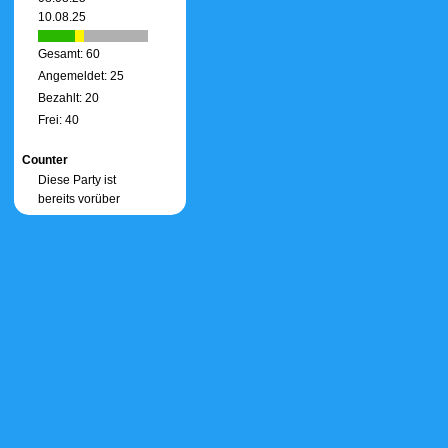
10.08.25
Gesamt: 60
Angemeldet: 25
Bezahlt: 20
Frei: 40
Counter
Diese Party ist
bereits vorüber