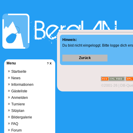
Hinweis:
Du bist nicht eingeloggt. Bitte logge dich ers
Zurück
Menu
?
X
Startseite
News
Informationen
©2001-26
| DB-Quer
Gästeliste
Anmelden
Turniere
Sitzplan
Bildergalerie
FAQ
Forum