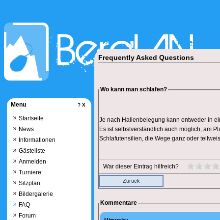
F
requently
A
sked
Q
uestions
Wo kann man schlafen?
Menu
?
X
Startseite
Je nach Hallenbelegung kann entweder in ei
News
Es ist selbstverständlich auch möglich, am Pl
Schlafutensilien, die Wege ganz oder teilwei
Informationen
Gästeliste
Anmelden
War dieser Eintrag hilfreich?
Turniere
Zurück
Sitzplan
Bildergalerie
Kommentare
FAQ
Forum