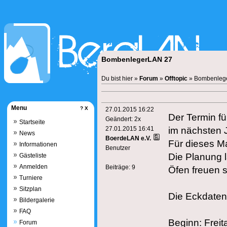
BombenlegerLAN 27
Du bist hier »
Forum
»
Offtopic
» Bombenleg
Menu
?
X
27.01.2015 16:22
Der Termin f
Geändert: 2x
Startseite
27.01.2015 16:41
im nächsten 
News
BoerdeLAN e.V.
Für dieses Ma
Informationen
Benutzer
Die Planung l
Gästeliste
Anmelden
Beiträge:
9
Öfen freuen s
Turniere
Sitzplan
Die Eckdaten 
Bildergalerie
FAQ
Beginn: Freit
Forum