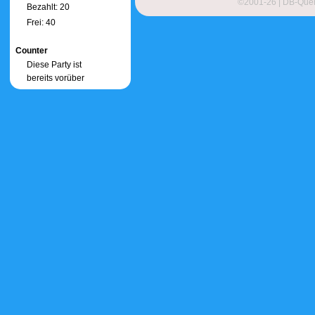
©2001-26
| DB-Quer
Bezahlt: 20
Frei: 40
Counter
Diese Party ist
bereits vorüber