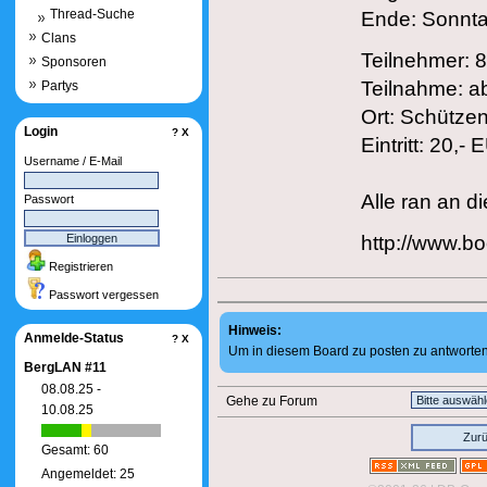
Thread-Suche
Ende: Sonnta
Clans
Teilnehmer: 
Sponsoren
Teilnahme: a
Partys
Ort: Schütze
Login
?
X
Eintritt: 20,-
Username / E-Mail
Alle ran an d
Passwort
http://www.bo
Registrieren
Passwort vergessen
Hinweis:
Anmelde-Status
?
X
Um in diesem Board zu posten zu antworten, 
BergLAN #11
08.08.25 -
Gehe zu Forum
10.08.25
Zur
Gesamt: 60
Angemeldet: 25