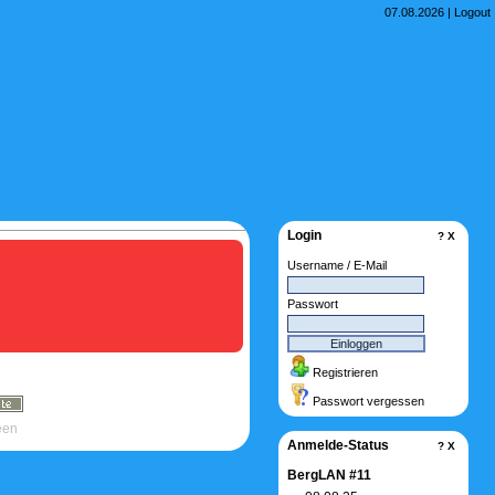
07.08.2026 |
Logout
Login
?
X
Username / E-Mail
Passwort
Registrieren
Passwort vergessen
een
Anmelde-Status
?
X
BergLAN #11