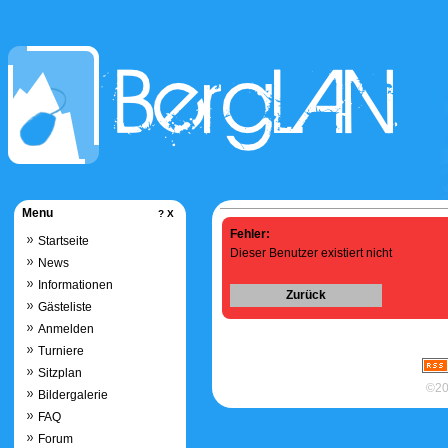
Menu
?
X
Fehler:
Startseite
Dieser Benutzer existiert nicht
News
Informationen
Zurück
Gästeliste
Anmelden
Turniere
Sitzplan
©20
Bildergalerie
FAQ
Forum