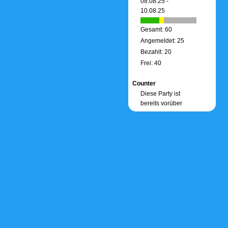
08.08.25 -
10.08.25
Gesamt: 60
Angemeldet: 25
Bezahlt: 20
Frei: 40
Counter
Diese Party ist
bereits vorüber