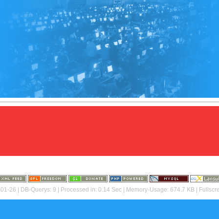
01-26
| DB-Querys: 9 | Processed in: 0.14 Sec | Memory-Usage: 674.7 KB |
Fullscr